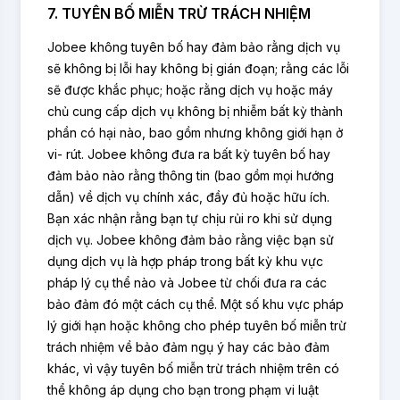
7. TUYÊN BỐ MIỄN TRỪ TRÁCH NHIỆM
Jobee không tuyên bố hay đảm bảo rằng dịch vụ
sẽ không bị lỗi hay không bị gián đoạn; rằng các lỗi
sẽ được khắc phục; hoặc rằng dịch vụ hoặc máy
chủ cung cấp dịch vụ không bị nhiễm bất kỳ thành
phần có hại nào, bao gồm nhưng không giới hạn ở
vi- rút. Jobee không đưa ra bất kỳ tuyên bố hay
đảm bảo nào rằng thông tin (bao gồm mọi hướng
dẫn) về dịch vụ chính xác, đầy đủ hoặc hữu ích.
Bạn xác nhận rằng bạn tự chịu rủi ro khi sử dụng
dịch vụ. Jobee không đảm bảo rằng việc bạn sử
dụng dịch vụ là hợp pháp trong bất kỳ khu vực
pháp lý cụ thể nào và Jobee từ chối đưa ra các
bảo đảm đó một cách cụ thể. Một số khu vực pháp
lý giới hạn hoặc không cho phép tuyên bố miễn trừ
trách nhiệm về bảo đảm ngụ ý hay các bảo đảm
khác, vì vậy tuyên bố miễn trừ trách nhiệm trên có
thể không áp dụng cho bạn trong phạm vi luật