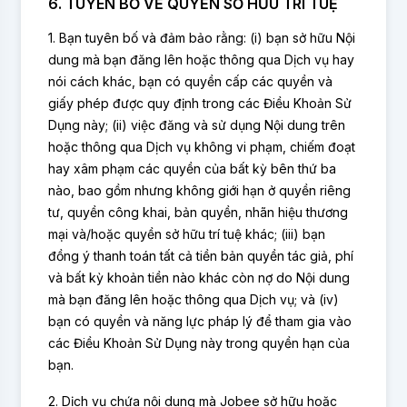
6. TUYÊN BỐ VỀ QUYỀN SỞ HỮU TRÍ TUỆ
1. Bạn tuyên bố và đảm bảo rằng: (i) bạn sở hữu Nội
dung mà bạn đăng lên hoặc thông qua Dịch vụ hay
nói cách khác, bạn có quyền cấp các quyền và
giấy phép được quy định trong các Điều Khoản Sử
Dụng này; (ii) việc đăng và sử dụng Nội dung trên
hoặc thông qua Dịch vụ không vi phạm, chiếm đoạt
hay xâm phạm các quyền của bất kỳ bên thứ ba
nào, bao gồm nhưng không giới hạn ở quyền riêng
tư, quyền công khai, bản quyền, nhãn hiệu thương
mại và/hoặc quyền sở hữu trí tuệ khác; (iii) bạn
đồng ý thanh toán tất cả tiền bản quyền tác giả, phí
và bất kỳ khoản tiền nào khác còn nợ do Nội dung
mà bạn đăng lên hoặc thông qua Dịch vụ; và (iv)
bạn có quyền và năng lực pháp lý để tham gia vào
các Điều Khoản Sử Dụng này trong quyền hạn của
bạn.
2. Dịch vụ chứa nội dung mà Jobee sở hữu hoặc