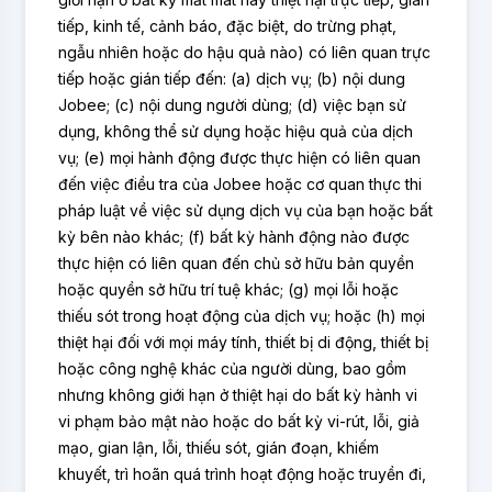
tiếp, kinh tế, cảnh báo, đặc biệt, do trừng phạt,
ngẫu nhiên hoặc do hậu quả nào) có liên quan trực
tiếp hoặc gián tiếp đến: (a) dịch vụ; (b) nội dung
Jobee; (c) nội dung người dùng; (d) việc bạn sử
dụng, không thể sử dụng hoặc hiệu quả của dịch
vụ; (e) mọi hành động được thực hiện có liên quan
đến việc điều tra của Jobee hoặc cơ quan thực thi
pháp luật về việc sử dụng dịch vụ của bạn hoặc bất
kỳ bên nào khác; (f) bất kỳ hành động nào được
thực hiện có liên quan đến chủ sở hữu bản quyền
hoặc quyền sở hữu trí tuệ khác; (g) mọi lỗi hoặc
thiếu sót trong hoạt động của dịch vụ; hoặc (h) mọi
thiệt hại đối với mọi máy tính, thiết bị di động, thiết bị
hoặc công nghệ khác của người dùng, bao gồm
nhưng không giới hạn ở thiệt hại do bất kỳ hành vi
vi phạm bảo mật nào hoặc do bất kỳ vi-rút, lỗi, giả
mạo, gian lận, lỗi, thiếu sót, gián đoạn, khiếm
khuyết, trì hoãn quá trình hoạt động hoặc truyền đi,