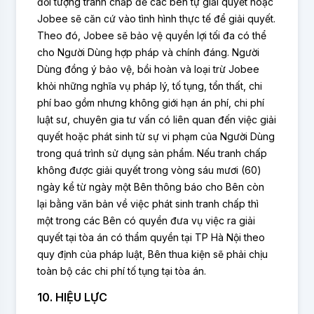
đối tượng tranh chấp để các bên tự giải quyết hoặc
Jobee sẽ căn cứ vào tình hình thực tế để giải quyết.
Theo đó, Jobee sẽ bảo vệ quyền lợi tối đa có thể
cho Người Dùng hợp pháp và chính đáng. Người
Dùng đồng ý bảo vệ, bồi hoàn và loại trừ Jobee
khỏi những nghĩa vụ pháp lý, tố tụng, tổn thất, chi
phí bao gồm nhưng không giới hạn án phí, chi phí
luật sư, chuyên gia tư vấn có liên quan đến việc giải
quyết hoặc phát sinh từ sự vi phạm của Người Dùng
trong quá trình sử dụng sản phẩm. Nếu tranh chấp
không được giải quyết trong vòng sáu mươi (60)
ngày kể từ ngày một Bên thông báo cho Bên còn
lại bằng văn bản về việc phát sinh tranh chấp thì
một trong các Bên có quyền đưa vụ việc ra giải
quyết tại tòa án có thẩm quyền tại TP Hà Nội theo
quy định của pháp luật, Bên thua kiện sẽ phải chịu
toàn bộ các chi phí tố tụng tại tòa án.
10. HIỆU LỰC