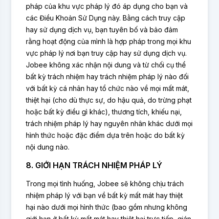
pháp của khu vực pháp lý đó áp dụng cho bạn và
các Điều Khoản Sử Dụng này. Bằng cách truy cập
hay sử dụng dịch vụ, bạn tuyên bố và bảo đảm
rằng hoạt động của mình là hợp pháp trong mọi khu
vực pháp lý nơi bạn truy cập hay sử dụng dịch vụ.
Jobee không xác nhận nội dung và từ chối cụ thể
bất kỳ trách nhiệm hay trách nhiệm pháp lý nào đối
với bất kỳ cá nhân hay tổ chức nào về mọi mất mát,
thiệt hại (cho dù thực sự, do hậu quả, do trừng phạt
hoặc bất kỳ điều gì khác), thương tích, khiếu nại,
trách nhiệm pháp lý hay nguyên nhân khác dưới mọi
hình thức hoặc đặc điểm dựa trên hoặc do bất kỳ
nội dung nào.
8. GIỚI HẠN TRÁCH NHIỆM PHÁP LÝ
Trong mọi tình huống, Jobee sẽ không chịu trách
nhiệm pháp lý với bạn về bất kỳ mất mát hay thiệt
hại nào dưới mọi hình thức (bao gồm nhưng không
giới hạn ở bất kỳ mất mát hay thiệt hại trực tiếp, gián