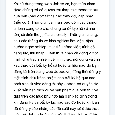
Khi sử dụng trang web Jobee.vn, bạn thừa nhận
rằng chúng tôi có quyền thu thập các thông tin sau
của bạn (bao gồm tất cả các thay đổi, cập nhật
(nếu có)): Thông tin cá nhân: bao gồm các thông
tin bạn cung cấp cho chúng tôi để tạo hồ sơ như
tên, số điện thoại, địa chỉ email;... Thông tin chung:
như các thông tin về kinh nghiệm làm việc, định
hướng nghề nghiệp, mục tiêu công việc; trình độ
năng lực; thu nhập;... Bạn thừa nhận và đồng ý một
mình chịu trách nhiệm về hình thức, nội dung và tính
xác thực của bất kỳ hồ sơ hoăc tài liệu nào do bạn
đăng tải trên trang web Jobee.vn, đồng thời đồng ý
một mình chịu trách nhiệm cho bất kỳ hệ quả nào
phát sinh từ việc đăng tải này. Jobee có quyền đề
xuất đến bạn dịch vụ và sản phẩm của bên thứ ba
dựa trên các mục phù hợp mà bạn xác định trong
khi đăng ký và bất kỳ lúc nào sau đó hoặc khi bạn
đã đồng ý tiếp nhận, các đề xuất này sẽ được thực
hiện bởi Jobee hoặc các bên thứ ba. Jobee được