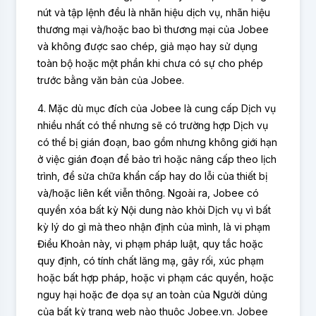
nút và tập lệnh đều là nhãn hiệu dịch vụ, nhãn hiệu
thương mại và/hoặc bao bì thương mại của Jobee
và không được sao chép, giả mạo hay sử dụng
toàn bộ hoặc một phần khi chưa có sự cho phép
trước bằng văn bản của Jobee.
4. Mặc dù mục đích của Jobee là cung cấp Dịch vụ
nhiều nhất có thể nhưng sẽ có trường hợp Dịch vụ
có thể bị gián đoạn, bao gồm nhưng không giới hạn
ở việc gián đoạn để bảo trì hoặc nâng cấp theo lịch
trình, để sửa chữa khẩn cấp hay do lỗi của thiết bị
và/hoặc liên kết viễn thông. Ngoài ra, Jobee có
quyền xóa bất kỳ Nội dung nào khỏi Dịch vụ vì bất
kỳ lý do gì mà theo nhận định của mình, là vi phạm
Điều Khoản này, vi phạm pháp luật, quy tắc hoặc
quy định, có tính chất lăng mạ, gây rối, xúc phạm
hoặc bất hợp pháp, hoặc vi phạm các quyền, hoặc
nguy hại hoặc đe dọa sự an toàn của Người dủng
của bất kỳ trang web nào thuộc Jobee.vn. Jobee