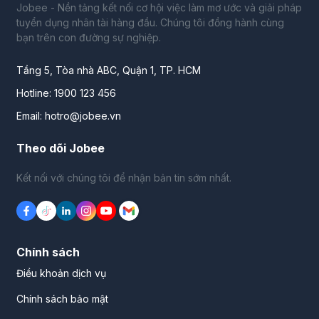
Jobee - Nền tảng kết nối cơ hội việc làm mơ ước và giải pháp
tuyển dụng nhân tài hàng đầu. Chúng tôi đồng hành cùng
bạn trên con đường sự nghiệp.
Tầng 5, Tòa nhà ABC, Quận 1, TP. HCM
Hotline: 1900 123 456
Email: hotro@jobee.vn
Theo dõi Jobee
Kết nối với chúng tôi để nhận bản tin sớm nhất.
Chính sách
Điều khoản dịch vụ
Chính sách bảo mật