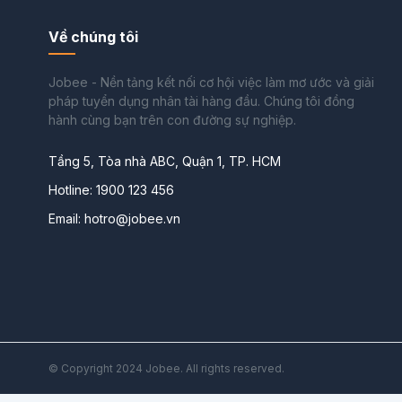
Về chúng tôi
Jobee - Nền tảng kết nối cơ hội việc làm mơ ước và giải
pháp tuyển dụng nhân tài hàng đầu. Chúng tôi đồng
hành cùng bạn trên con đường sự nghiệp.
Tầng 5, Tòa nhà ABC, Quận 1, TP. HCM
Hotline: 1900 123 456
Email: hotro@jobee.vn
© Copyright 2024 Jobee. All rights reserved.