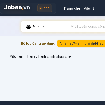
.
Jobee
vn
Trang chủ
Việc làm
JOBS
Ngành
Bộ lọc đang áp dụng:
Nhân sự/Hành chính/Pháp 
Việc làm
nhan su hanh chinh phap che