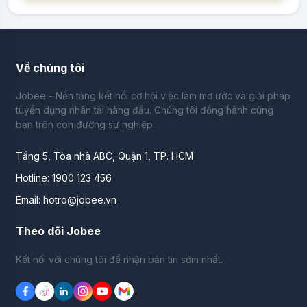
Về chúng tôi
Jobee - Nền tảng kết nối cơ hội việc làm mơ ước và giải pháp
tuyển dụng nhân tài hàng đầu. Chúng tôi đồng hành cùng
bạn trên con đường sự nghiệp.
Tầng 5, Tòa nhà ABC, Quận 1, TP. HCM
Hotline: 1900 123 456
Email: hotro@jobee.vn
Theo dõi Jobee
Kết nối với chúng tôi để nhận bản tin sớm nhất.